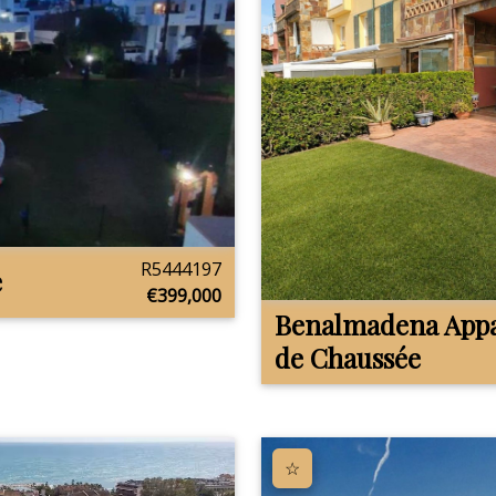
R5444197
e
€399,000
Benalmadena
App
de Chaussée
☆