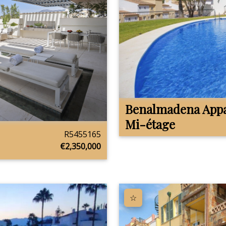
Benalmadena
App
Mi-étage
R5455165
€2,350,000
☆