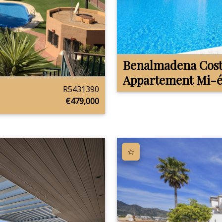
Benalmadena Cos
Appartement Mi-é
R5431390
€479,000
☆