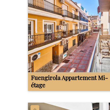
Fuengirola
Appartement Mi-
étage
☆