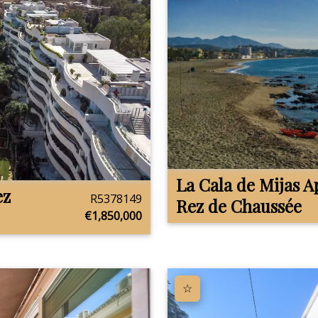
La Cala de Mijas
A
ez
R5378149
Rez de Chaussée
€1,850,000
☆