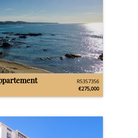
ppartement
R5357356
€275,000