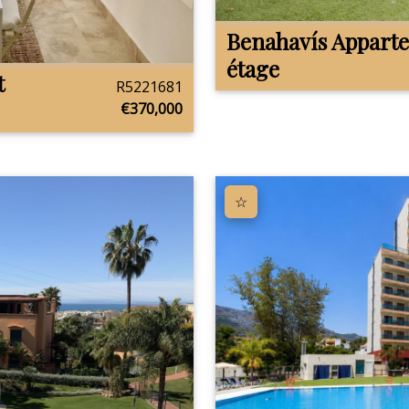
Benahavís
Appart
étage
t
R5221681
€370,000
☆