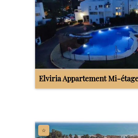
Elviria
Appartement Mi-étag
☆