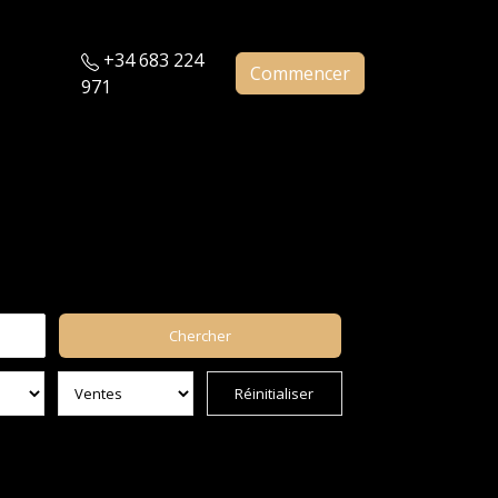
+34 683 224
Commencer
971