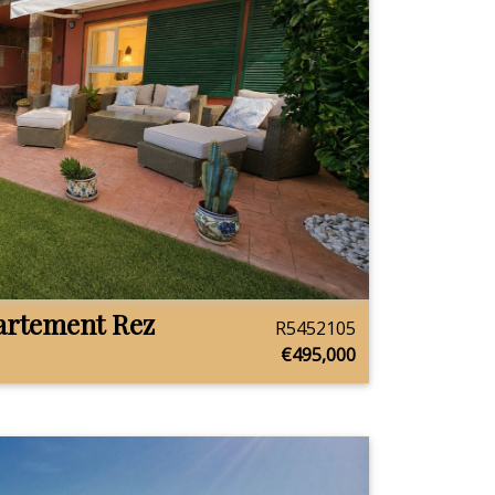
artement Rez
R5452105
€495,000