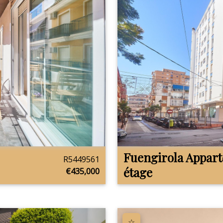
Fuengirola
Appar
R5449561
étage
€435,000
☆