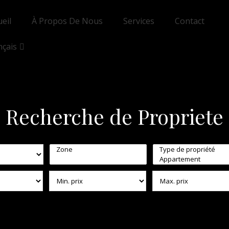
ueil
À Propos De Nous
Services
Contact
nçais
Recherche de Propriete