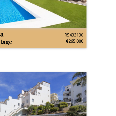
ta
R5433130
tage
€265,000