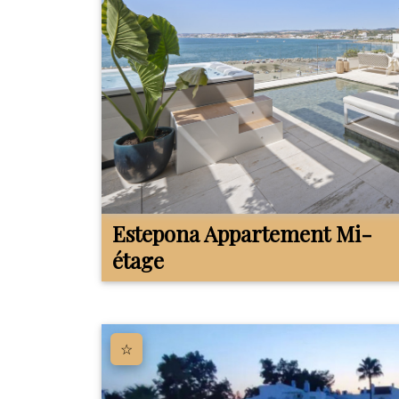
Estepona
Appartement Mi-
étage
☆