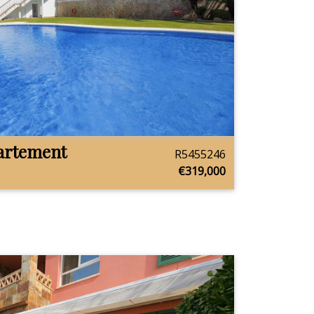
artement
R5455246
€319,000