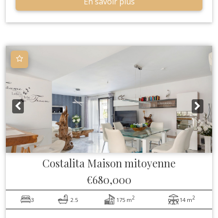
En savoir plus
Costalita
Maison mitoyenne
€680,000
2
2
3
2.5
175 m
14 m