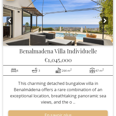
Benalmadena
Villa Individuelle
€1,045,000
2
2
4
3
264 m
47 m
This charming detached bungalow villa in
Benalmádena offers a rare combination of an
exceptional location, breathtaking panoramic sea
views, and the o ...
En savoir plus