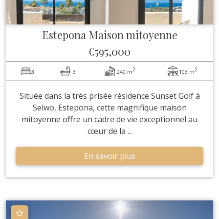
Estepona
Maison mitoyenne
€595,000
2
2
3
3
240 m
103 m
Située dans la très prisée résidence Sunset Golf à
Selwo, Estepona, cette magnifique maison
mitoyenne offre un cadre de vie exceptionnel au
cœur de la ...
En savoir plus