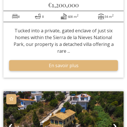
€1,200,000
2
2
8
8
608 m
34 m
Tucked into a private, gated enclave of just six
homes within the Sierra de la Nieves National
Park, our property is a detached villa offering a
rare ...
En savoir plus