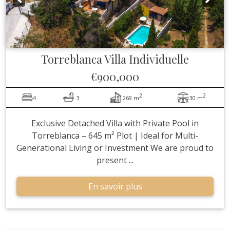
Torreblanca
Villa Individuelle
€900,000
2
2
4
3
269 m
30 m
Exclusive Detached Villa with Private Pool in
Torreblanca – 645 m² Plot | Ideal for Multi-
Generational Living or Investment We are proud to
present ...
En savoir plus