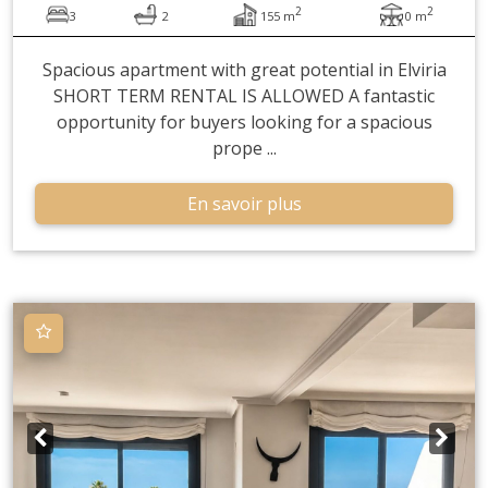
2
2
3
2
155 m
0 m
Spacious apartment with great potential in Elviria
SHORT TERM RENTAL IS ALLOWED A fantastic
opportunity for buyers looking for a spacious
prope ...
En savoir plus