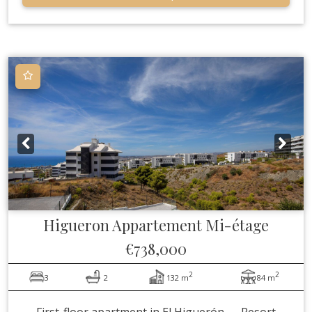
Higueron
Appartement Mi-étage
€738,000
2
2
3
2
132 m
84 m