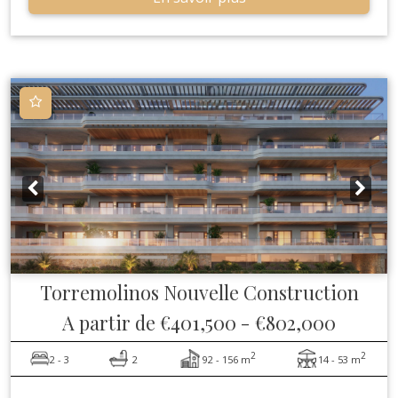
Torremolinos
Nouvelle Construction
A partir de
€401,500
-
€802,000
2
2
2 - 3
2
92 - 156 m
14 - 53 m