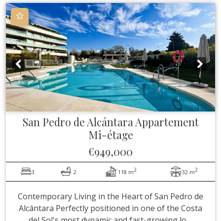
San Pedro de Alcántara
Appartement
Mi-étage
€949,000
2
2
3
2
118 m
32 m
Contemporary Living in the Heart of San Pedro de
Alcántara Perfectly positioned in one of the Costa
del Sol's most dynamic and fast-growing lo ...