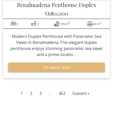
Benalmadena
Penthouse Duplex
€680,000
2
2
3
2
105 m
82 m
Modern Duplex Penthouse with Panoramic Sea
Views in Benalmádena This elegant duplex
penthouse enjoys stunning panoramic sea views
and a prime locatio ...
En savoir plus
1
2
3
…
452
Suivant »