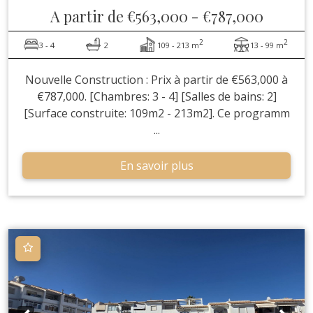
A partir de
€563,000
-
€787,000
2
2
3 - 4
2
109 - 213 m
13 - 99 m
Nouvelle Construction : Prix à partir de €563,000 à
€787,000. [Chambres: 3 - 4] [Salles de bains: 2]
[Surface construite: 109m2 - 213m2]. Ce programm
...
En savoir plus