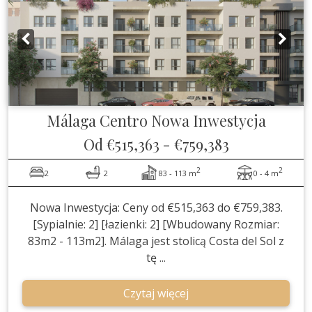
Málaga Centro
Nowa Inwestycja
Od
€515,363
-
€759,383
2
2
2
2
83 - 113 m
0 - 4 m
Nowa Inwestycja: Ceny od €515,363 do €759,383.
[Sypialnie: 2] [łazienki: 2] [Wbudowany Rozmiar:
83m2 - 113m2]. Málaga jest stolicą Costa del Sol z
tę ...
Czytaj więcej