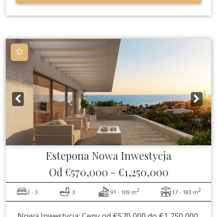
Estepona
Nowa Inwestycja
Od
€570,000
-
€1,250,000
2
2
2 - 3
3
91 - 109 m
17 - 183 m
Nowa Inwestycja: Ceny od €570,000 do €1,250,000.