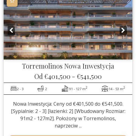
Torremolinos
Nowa Inwestycja
Od
€401,500
-
€541,500
2
2
2 - 3
2
91 - 127 m
14 - 53 m
Nowa Inwestycja: Ceny od €401,500 do €541,500.
[Sypialnie: 2 - 3] [łazienki: 2] [Wbudowany Rozmiar:
91m2 - 127m2]. Położony w Torremolinos,
naprzeciw ...