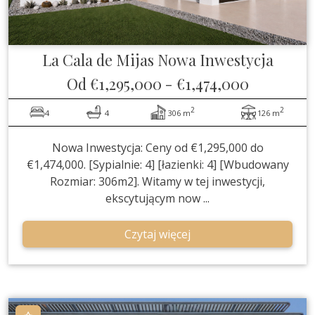
La Cala de Mijas
Nowa Inwestycja
Od
€1,295,000
-
€1,474,000
2
2
4
4
306 m
126 m
Nowa Inwestycja: Ceny od €1,295,000 do
€1,474,000. [Sypialnie: 4] [łazienki: 4] [Wbudowany
Rozmiar: 306m2]. Witamy w tej inwestycji,
ekscytującym now ...
Czytaj więcej