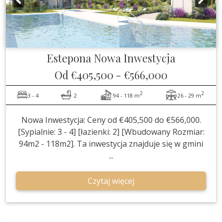
Estepona
Nowa Inwestycja
Od
€405,500
-
€566,000
2
2
3 - 4
2
94 - 118 m
26 - 29 m
Nowa Inwestycja: Ceny od €405,500 do €566,000.
[Sypialnie: 3 - 4] [łazienki: 2] [Wbudowany Rozmiar:
94m2 - 118m2]. Ta inwestycja znajduje się w gmini
...
Czytaj więcej