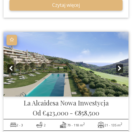
Czytaj więcej
La Alcaidesa
Nowa Inwestycja
Od
€423,000
-
€858,500
2
2
2 - 3
2
79 - 118 m
21 - 135 m