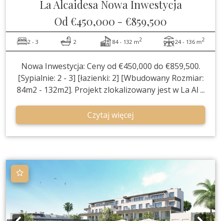
La Alcaidesa
Nowa Inwestycja
Od
€450,000
-
€859,500
2
2
2 - 3
2
84 - 132 m
24 - 136 m
Nowa Inwestycja: Ceny od €450,000 do €859,500.
[Sypialnie: 2 - 3] [łazienki: 2] [Wbudowany Rozmiar:
84m2 - 132m2]. Projekt zlokalizowany jest w La Al ...
Czytaj więcej