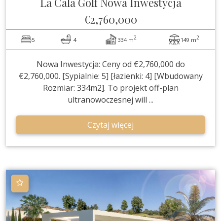
La Cala Golf
Nowa Inwestycja
€2,760,000
2
2
5
4
334 m
149 m
Nowa Inwestycja: Ceny od €2,760,000 do
€2,760,000. [Sypialnie: 5] [łazienki: 4] [Wbudowany
Rozmiar: 334m2]. To projekt off-plan
ultranowoczesnej will ...
Czytaj więcej