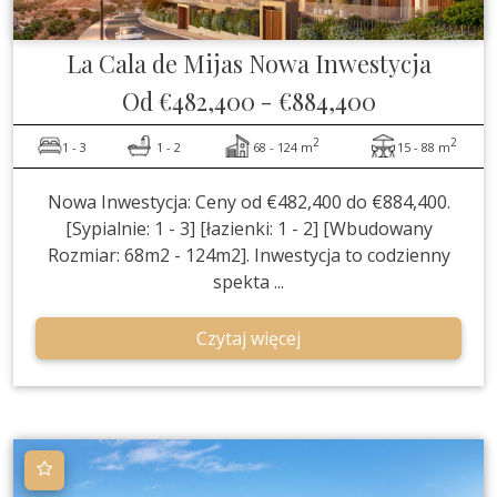
La Cala de Mijas
Nowa Inwestycja
Od
€482,400
-
€884,400
2
2
1 - 3
1 - 2
68 - 124 m
15 - 88 m
Nowa Inwestycja: Ceny od €482,400 do €884,400.
[Sypialnie: 1 - 3] [łazienki: 1 - 2] [Wbudowany
Rozmiar: 68m2 - 124m2]. Inwestycja to codzienny
spekta ...
Czytaj więcej