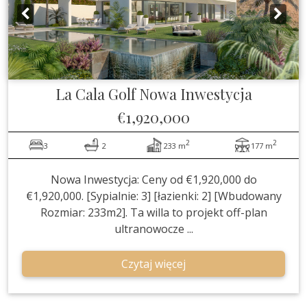
La Cala Golf
Nowa Inwestycja
€1,920,000
2
2
3
2
233 m
177 m
Nowa Inwestycja: Ceny od €1,920,000 do
€1,920,000. [Sypialnie: 3] [łazienki: 2] [Wbudowany
Rozmiar: 233m2]. Ta willa to projekt off-plan
ultranowocze ...
Czytaj więcej