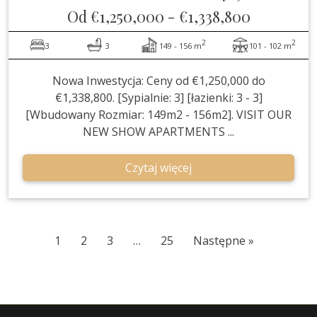
Od
€1,250,000
-
€1,338,800
2
2
3
3
149 - 156 m
101 - 102 m
Nowa Inwestycja: Ceny od €1,250,000 do
€1,338,800. [Sypialnie: 3] [łazienki: 3 - 3]
[Wbudowany Rozmiar: 149m2 - 156m2]. VISIT OUR
NEW SHOW APARTMENTS ...
Czytaj więcej
1
2
3
…
25
Następne »