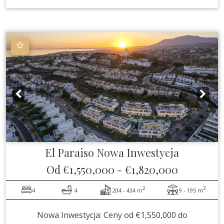
El Paraiso
Nowa Inwestycja
Od
€1,550,000
-
€1,820,000
2
2
4
4
204 - 434 m
9 - 195 m
Nowa Inwestycja: Ceny od €1,550,000 do