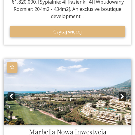
€1,820,000. [Sypialnie: 4] [łazienki: 4] [Wbudowany
Rozmiar: 204m2 - 434m2]. An exclusive boutique
development ...
Czytaj więcej
Marbella
Nowa Inwestycja