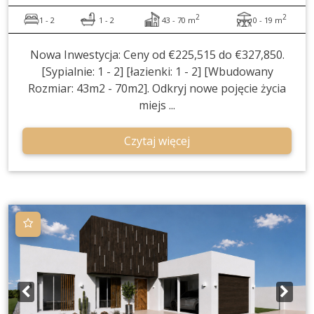
2
2
1 - 2
1 - 2
43 - 70 m
0 - 19 m
Nowa Inwestycja: Ceny od €225,515 do €327,850.
[Sypialnie: 1 - 2] [łazienki: 1 - 2] [Wbudowany
Rozmiar: 43m2 - 70m2]. Odkryj nowe pojęcie życia
miejs ...
Czytaj więcej