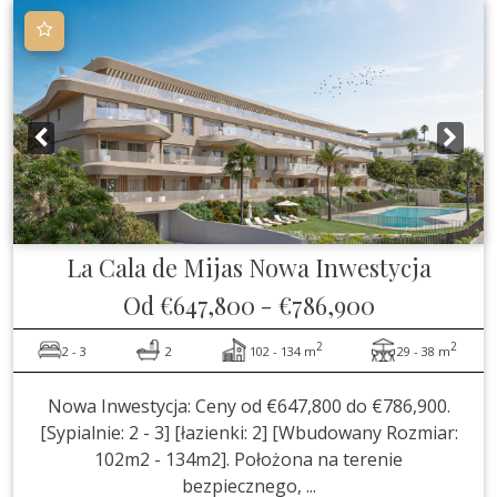
La Cala de Mijas
Nowa Inwestycja
Od
€647,800
-
€786,900
2
2
2 - 3
2
102 - 134 m
29 - 38 m
Nowa Inwestycja: Ceny od €647,800 do €786,900.
[Sypialnie: 2 - 3] [łazienki: 2] [Wbudowany Rozmiar:
102m2 - 134m2]. Położona na terenie
bezpiecznego, ...