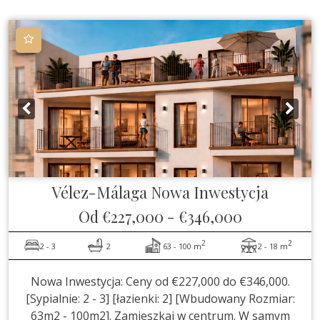
Vélez-Málaga
Nowa Inwestycja
Od
€227,000
-
€346,000
2
2
2 - 3
2
63 - 100 m
2 - 18 m
Nowa Inwestycja: Ceny od €227,000 do €346,000.
[Sypialnie: 2 - 3] [łazienki: 2] [Wbudowany Rozmiar:
63m2 - 100m2]. Zamieszkaj w centrum. W samym