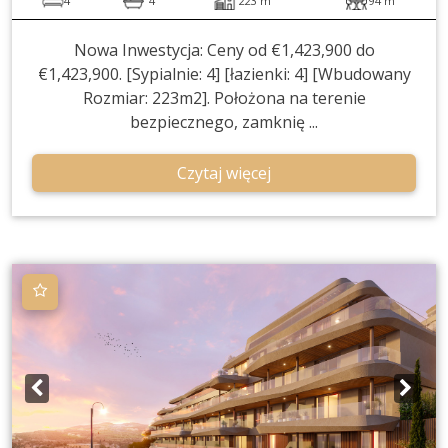
4
4
223 m
94 m
Nowa Inwestycja: Ceny od €1,423,900 do
€1,423,900. [Sypialnie: 4] [łazienki: 4] [Wbudowany
Rozmiar: 223m2]. Położona na terenie
bezpiecznego, zamknię ...
Czytaj więcej