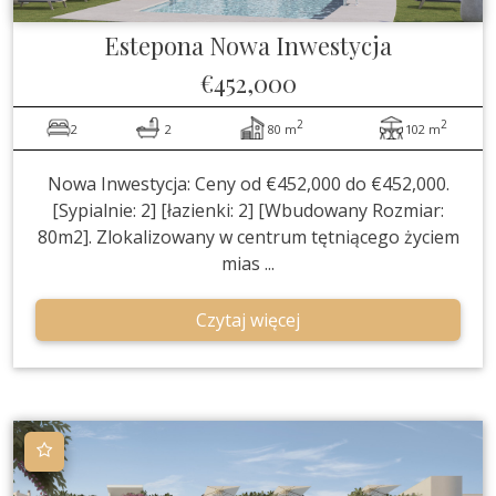
Estepona
Nowa Inwestycja
€452,000
2
2
2
2
80 m
102 m
Nowa Inwestycja: Ceny od €452,000 do €452,000.
[Sypialnie: 2] [łazienki: 2] [Wbudowany Rozmiar:
80m2]. Zlokalizowany w centrum tętniącego życiem
mias ...
Czytaj więcej