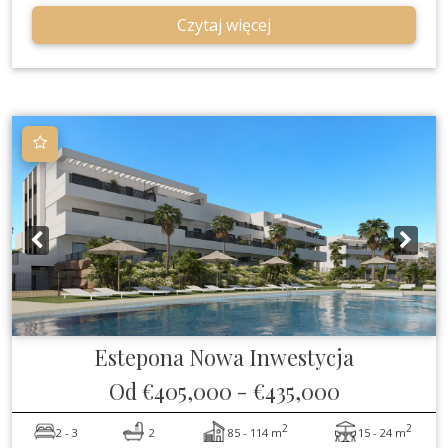
Czytaj więcej
Estepona
Nowa Inwestycja
Od
€405,000
-
€435,000
2
2
2 - 3
2
85 - 114 m
15 - 24 m