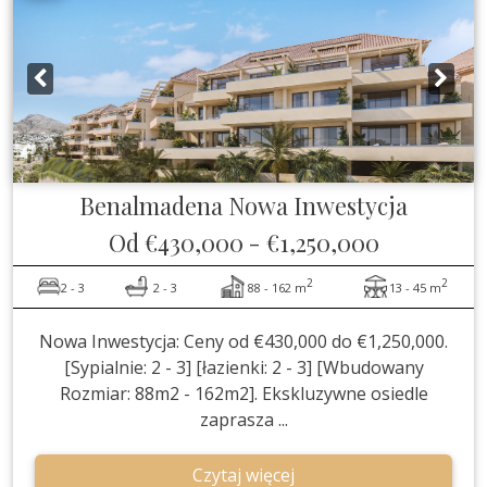
Benalmadena
Nowa Inwestycja
Od
€430,000
-
€1,250,000
2
2
2 - 3
2 - 3
88 - 162 m
13 - 45 m
Nowa Inwestycja: Ceny od €430,000 do €1,250,000.
[Sypialnie: 2 - 3] [łazienki: 2 - 3] [Wbudowany
Rozmiar: 88m2 - 162m2]. Ekskluzywne osiedle
zaprasza ...
Czytaj więcej