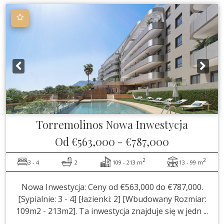
Torremolinos
Nowa Inwestycja
Od
€563,000
-
€787,000
2
2
3 - 4
2
109 - 213 m
13 - 99 m
Nowa Inwestycja: Ceny od €563,000 do €787,000.
[Sypialnie: 3 - 4] [łazienki: 2] [Wbudowany Rozmiar:
109m2 - 213m2]. Ta inwestycja znajduje się w jedn ...